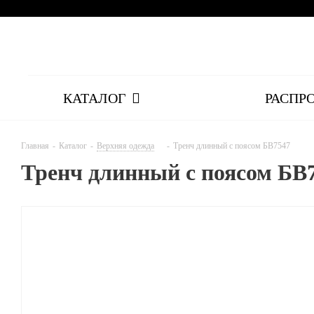
КАТАЛОГ
РАСПР
Главная
-
Каталог
-
Верхняя одежда
-
Тренч длинный с поясом БВ7547
Тренч длинный с поясом БВ7