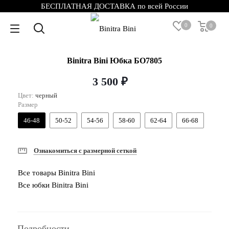
БЕСПЛАТНАЯ ДОСТАВКА по всей России
0
0
Binitra Bini Юбка БО7805
3 500 ₽
Цвет:
черный
Размер
46-48
50-52
54-56
58-60
62-64
66-68
Ознакомиться с размерной сеткой
Все товары Binitra Bini
Все юбки Binitra Bini
Подробности